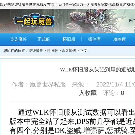
欢迎来到柒柒魔兽世界私服发布网！我们是一家致力于为魔兽玩家提供高质量游戏体
热
柒柒魔兽
正式服
怀旧服
插件库
攻略库
您所在的位置：
柒柒魔兽
>
怀旧服
>
永久60级
> 正文
WLK怀旧服从头强到尾的近战
作者：魔兽世界私服 来源： 2022/11/4 11:
入收藏
评论：
0
通过WLK
怀旧服
从测试数据可以看出
版本中完全站了起来,DPS前几乎都是近
有四个,分别是DK,
盗贼
,
增强萨
,
惩戒骑
,