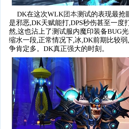
DK在这次WLK
团本
测试的表现最抢
是邪恶,DK天赋能打,DPS秒伤甚至一度
然,这也沾上了测试服内魔印装备BUG光
缩水一段,正常情况下,冰,DK前期比较弱
争肯定多。DK真正强大的时刻。