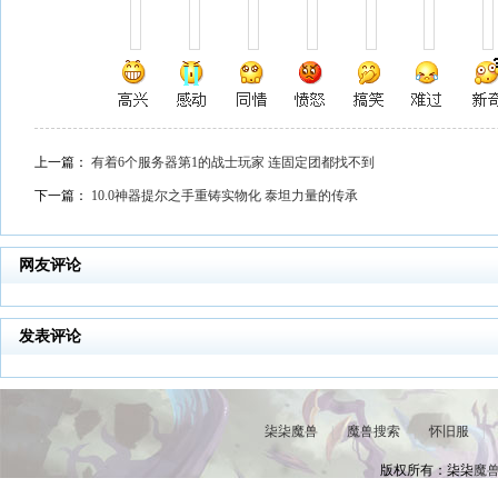
上一篇：
有着6个服务器第1的战士玩家 连固定团都找不到
下一篇：
10.0神器提尔之手重铸实物化 泰坦力量的传承
网友评论
发表评论
柒柒魔兽
|
魔兽搜索
|
怀旧服
|
版权所有：柒柒
魔